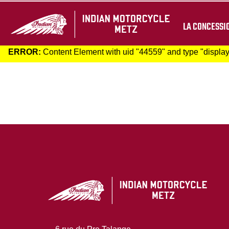
LA CONCESSI
ERROR:
Content Element with uid "44559" and type "displayc