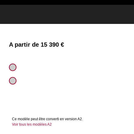
APERÇU
CARACTÉRISTIQUES
SPÉCIFICATIONS
PHOTO
A partir de
15 390 €
SCOUT BOBBER
SCOUT BOBBER LIMITED
+TECH
Ce modèle peut être converti en version A2.
Voir tous les modèles A2