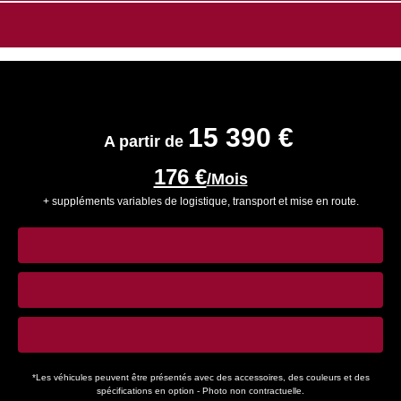
SCOUT BOBBER
15 390 €
A partir de
176 €
/Mois
+ suppléments variables de logistique, transport et mise en route.
CONFIGURATEUR
FAIRE UN ESSAI
VÉHICULES EN STOCK
*Les véhicules peuvent être présentés avec des accessoires, des couleurs et des
spécifications en option - Photo non contractuelle.