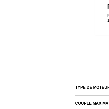
oto conçue pour être
 centaine d’accessoires qui
 style, de confort et de
nduite préférés. Peu importe le
 faut.
TYPE DE MOTEU
COUPLE MAXIMA