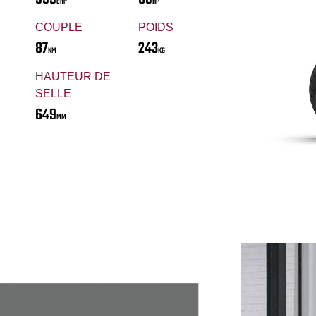
cm³
HP
COUPLE
POIDS
87
243
NM
KG
HAUTEUR DE
SELLE
649
MM