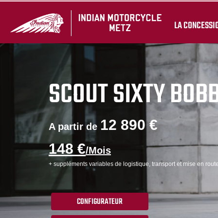
LA CONCESSI
SCOUT SIXTY BOB
12 890 €
A partir de
148 €
/Mois
+ suppléments variables de logistique, transport et mise en route
CONFIGURATEUR