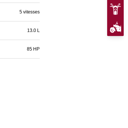
5 vitesses
13.0 L
85 HP