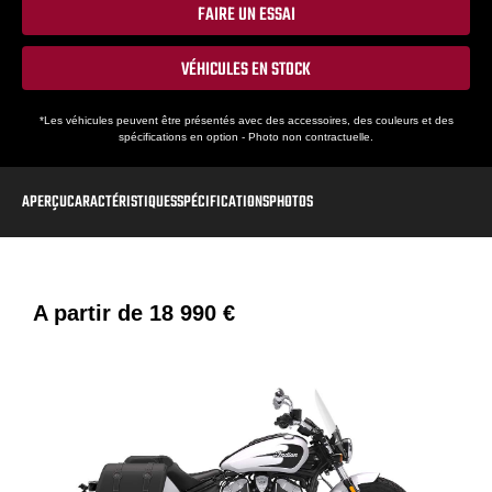
FAIRE UN ESSAI
VÉHICULES EN STOCK
*Les véhicules peuvent être présentés avec des accessoires, des couleurs et des
spécifications en option - Photo non contractuelle.
APERÇU
CARACTÉRISTIQUES
SPÉCIFICATIONS
PHOTOS
A partir de
18 990 €