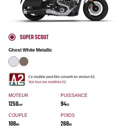
SUPER SCOUT
Ghost White Metallic
Ce modèle peut être converti en version A2.
Voir tous les modèles A2
MOTEUR
PUISSANCE
1250
94
cm³
CV
COUPLE
POIDS
108
268
NM
KG